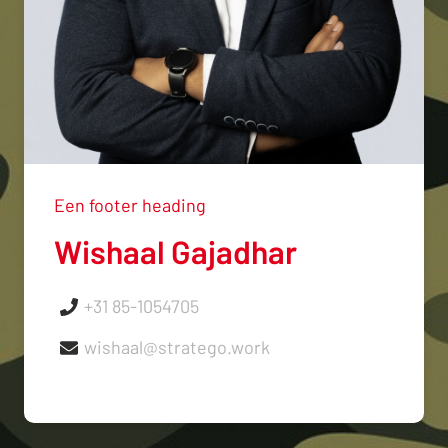
Een footer heading
Wishaal Gajadhar
+31 85-1054705
wishaal@stratego.work