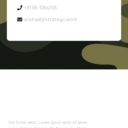
+31 85-1054705
wishaal@stratego.work
Een footer tekst. Lorem ipsum dolor sit amet,