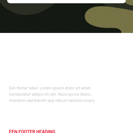
Een footer tekst. Lorem ipsum dolor sit amet,
consectetur adipis cin elit. Nunc purus libero,
interdum sed blandit acp retium facilisis turpis.
EEN FOOTER HEADING