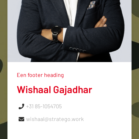
Een footer heading
Wishaal Gajadhar
+31 85-1054705
wishaal@stratego.work