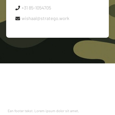
+31 85-1054705
wishaal@stratego.work
Een footer tekst. Lorem ipsum dolor sit amet,