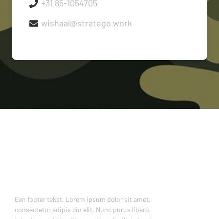
+31 85-1054705
wishaal@stratego.work
Een footer tekst. Lorem ipsum dolor sit amet,
consectetur adipis cin elit. Nunc purus libero,