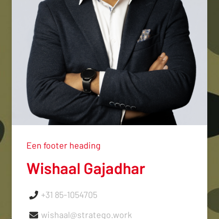
Een footer heading
Wishaal Gajadhar
+31 85-1054705
wishaal@stratego.work