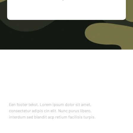
Een footer tekst. Lorem ipsum dolor sit amet,
consectetur adipis cin elit. Nunc purus libero,
interdum sed blandit acp retium facilisis turpis.