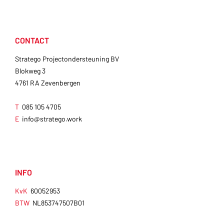
CONTACT
Stratego Projectondersteuning BV
Blokweg 3
4761 RA Zevenbergen
T
085 105 4705
E
info@stratego.work
INFO
KvK
60052953
BTW
NL853747507B01