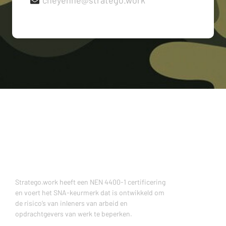
cheyenne@stratego.work
Stratego.work heeft een NEN 4400-1 certificering
en voert het SNA-keurmerk dat is ontwikkeld om
de risico’s van inleners van arbeid en
opdrachtgevers van werk te beperken.