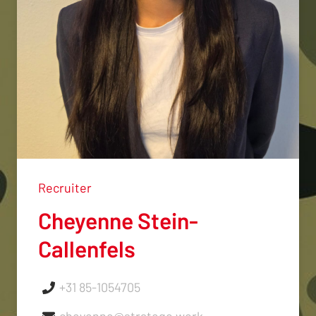
Recruiter
Cheyenne Stein-
Callenfels
+31 85-1054705