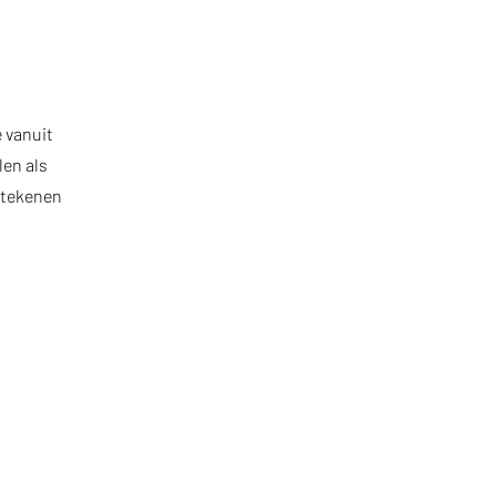
 vanuit
len als
t tekenen