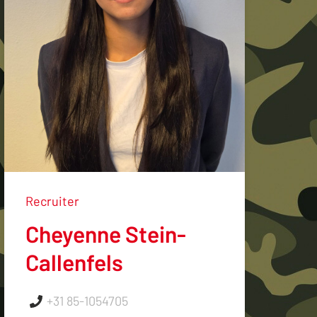
Recruiter
Cheyenne Stein-
Callenfels
+31 85-1054705