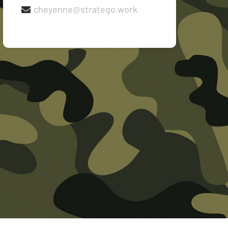
cheyenne@stratego.work