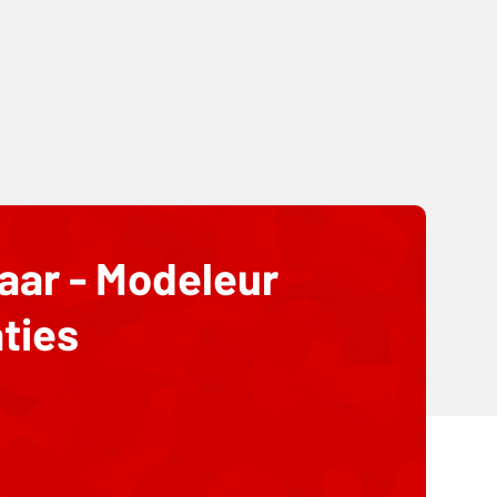
aar - Modeleur
aties