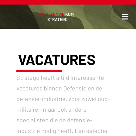
NA DEFENSIE
KOMT
NL
STRATEGO
NL
EN
VACATURES
Stratego heeft altijd interessante
vacatures binnen Defensie en de
defensie-industrie, voor zowel oud-
militairen maar ook andere
specialisten die de defensie-
industrie nodig heeft. Een selectie