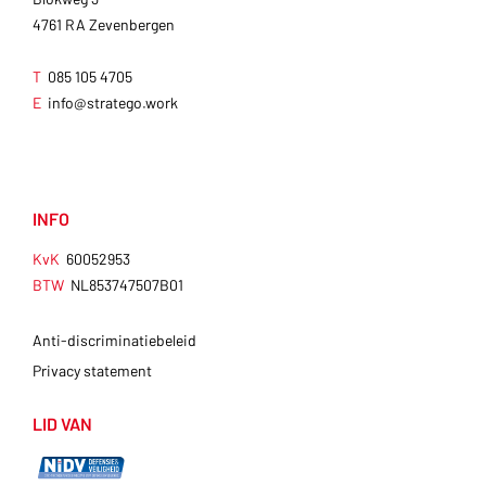
4761 RA Zevenbergen
T
085 105 4705
E
info@stratego.work
INFO
KvK
60052953
BTW
NL853747507B01
Anti-discriminatiebeleid
Privacy statement
LID VAN